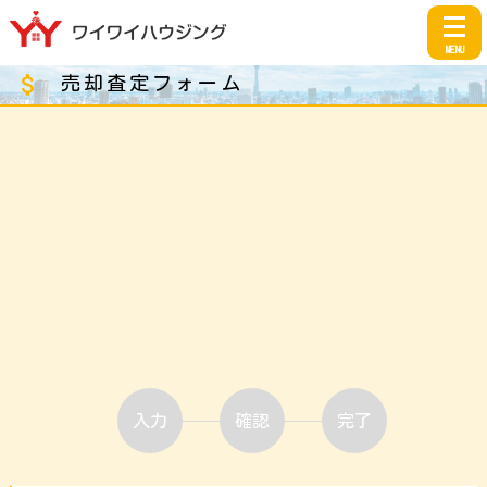
MENU
attach_money
売却査定フォーム
入力
確認
完了